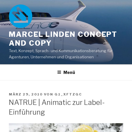
Zum
Inhalt
springen
MARCEL LINDEN CONCEPT
AND COPY
Text, Konzept, Sprach- und Kommunikationsberatung für
Agenturen, Unternehmen und Organisationen
Menü
VERÖFFENTLICHT
MÄRZ 29, 2010
VON
G1_XFTZGC
AM
NATRUE | Animatic zur Label-
Einführung