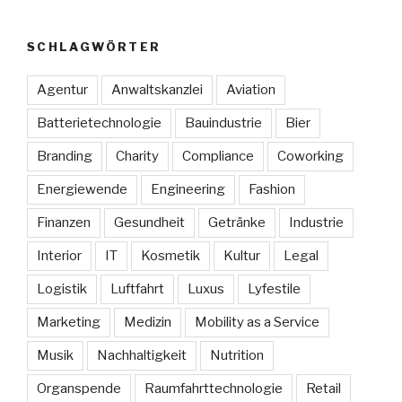
SCHLAGWÖRTER
Agentur
Anwaltskanzlei
Aviation
Batterietechnologie
Bauindustrie
Bier
Branding
Charity
Compliance
Coworking
Energiewende
Engineering
Fashion
Finanzen
Gesundheit
Getränke
Industrie
Interior
IT
Kosmetik
Kultur
Legal
Logistik
Luftfahrt
Luxus
Lyfestile
Marketing
Medizin
Mobility as a Service
Musik
Nachhaltigkeit
Nutrition
Organspende
Raumfahrttechnologie
Retail