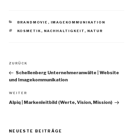
KATEGORIEN
BRANDMOVIE
,
IMAGEKOMMUNIKATION
SCHLAGWÖRTER
KOSMETIK
,
NACHHALTIGKEIT
,
NATUR
Beitragsnavigation
Vorheriger
ZURÜCK
Beitrag
Schellenberg Unternehmeranwälte | Website
und Imagekommunikation
Nächster
WEITER
Beitrag
Alpiq | Markenleitbild (Werte, Vision, Mission)
NEUESTE BEITRÄGE