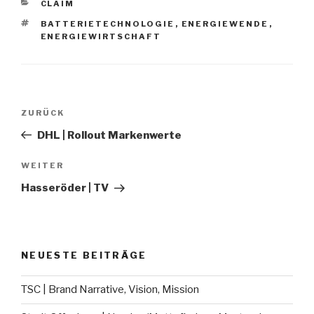
KATEGORIEN
CLAIM
SCHLAGWÖRTER
BATTERIETECHNOLOGIE
,
ENERGIEWENDE
,
ENERGIEWIRTSCHAFT
Beitragsnavigation
Vorheriger
ZURÜCK
Beitrag
DHL | Rollout Markenwerte
Nächster
WEITER
Beitrag
Hasseröder | TV
NEUESTE BEITRÄGE
TSC | Brand Narrative, Vision, Mission