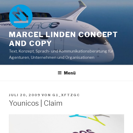
Zum
Inhalt
springen
MARCEL LINDEN CONCEPT
AND COPY
Text, Konzept, Sprach- und Kommunikationsberatung für
Agenturen, Unternehmen und Organisationen
Menü
VERÖFFENTLICHT
JULI 20, 2009
VON
G1_XFTZGC
AM
Younicos | Claim