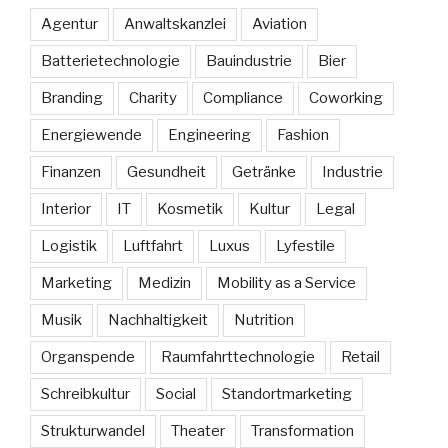
Agentur
Anwaltskanzlei
Aviation
Batterietechnologie
Bauindustrie
Bier
Branding
Charity
Compliance
Coworking
Energiewende
Engineering
Fashion
Finanzen
Gesundheit
Getränke
Industrie
Interior
IT
Kosmetik
Kultur
Legal
Logistik
Luftfahrt
Luxus
Lyfestile
Marketing
Medizin
Mobility as a Service
Musik
Nachhaltigkeit
Nutrition
Organspende
Raumfahrttechnologie
Retail
Schreibkultur
Social
Standortmarketing
Strukturwandel
Theater
Transformation