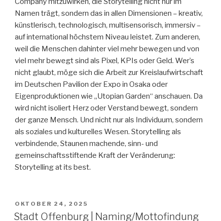
Company mitzuwirken, die Storytelling nicht nur im
Namen trägt, sondern das in allen Dimensionen – kreativ,
künstlerisch, technologisch, multisensorisch, immersiv –
auf international höchstem Niveau leistet. Zum anderen,
weil die Menschen dahinter viel mehr bewegen und von
viel mehr bewegt sind als Pixel, KPIs oder Geld. Wer’s
nicht glaubt, möge sich die Arbeit zur Kreislaufwirtschaft
im Deutschen Pavilion der Expo in Osaka oder
Eigenproduktionen wie „Utopian Garden“ anschauen. Da
wird nicht isoliert Herz oder Verstand bewegt, sondern
der ganze Mensch. Und nicht nur als Individuum, sondern
als soziales und kulturelles Wesen. Storytelling als
verbindende, Staunen machende, sinn- und
gemeinschaftsstiftende Kraft der Veränderung:
Storytelling at its best.
VERÖFFENTLICHT
OKTOBER 24, 2025
AM
Stadt Offenburg | Naming/Mottofindung