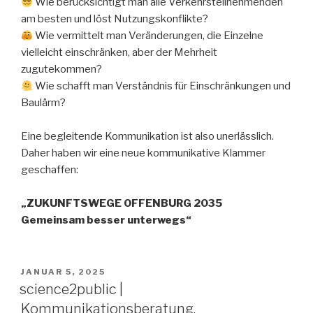
Wie berücksichtigt man alle Verkehrsteilnehmenden
am besten und löst Nutzungskonflikte?
Wie vermittelt man Veränderungen, die Einzelne
vielleicht einschränken, aber der Mehrheit
zugutekommen?
Wie schafft man Verständnis für Einschränkungen und
Baulärm?
Eine begleitende Kommunikation ist also unerlässlich.
Daher haben wir eine neue kommunikative Klammer
geschaffen:
„ZUKUNFTSWEGE OFFENBURG 2035
Gemeinsam besser unterwegs“
VERÖFFENTLICHT
JANUAR 5, 2025
AM
science2public |
Kommunikationsberatung,