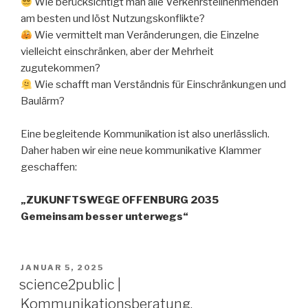
Wie berücksichtigt man alle Verkehrsteilnehmenden
am besten und löst Nutzungskonflikte?
Wie vermittelt man Veränderungen, die Einzelne
vielleicht einschränken, aber der Mehrheit
zugutekommen?
Wie schafft man Verständnis für Einschränkungen und
Baulärm?
Eine begleitende Kommunikation ist also unerlässlich.
Daher haben wir eine neue kommunikative Klammer
geschaffen:
„ZUKUNFTSWEGE OFFENBURG 2035
Gemeinsam besser unterwegs“
VERÖFFENTLICHT
JANUAR 5, 2025
AM
science2public |
Kommunikationsberatung,