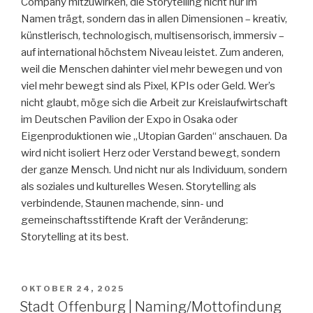
Company mitzuwirken, die Storytelling nicht nur im
Namen trägt, sondern das in allen Dimensionen – kreativ,
künstlerisch, technologisch, multisensorisch, immersiv –
auf international höchstem Niveau leistet. Zum anderen,
weil die Menschen dahinter viel mehr bewegen und von
viel mehr bewegt sind als Pixel, KPIs oder Geld. Wer’s
nicht glaubt, möge sich die Arbeit zur Kreislaufwirtschaft
im Deutschen Pavilion der Expo in Osaka oder
Eigenproduktionen wie „Utopian Garden“ anschauen. Da
wird nicht isoliert Herz oder Verstand bewegt, sondern
der ganze Mensch. Und nicht nur als Individuum, sondern
als soziales und kulturelles Wesen. Storytelling als
verbindende, Staunen machende, sinn- und
gemeinschaftsstiftende Kraft der Veränderung:
Storytelling at its best.
VERÖFFENTLICHT
OKTOBER 24, 2025
AM
Stadt Offenburg | Naming/Mottofindung