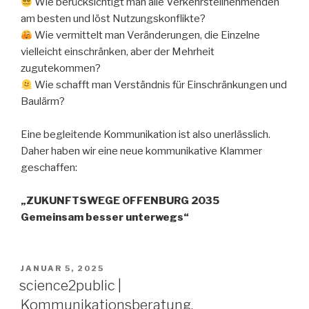
Wie berücksichtigt man alle Verkehrsteilnehmenden
am besten und löst Nutzungskonflikte?
Wie vermittelt man Veränderungen, die Einzelne
vielleicht einschränken, aber der Mehrheit
zugutekommen?
Wie schafft man Verständnis für Einschränkungen und
Baulärm?
Eine begleitende Kommunikation ist also unerlässlich.
Daher haben wir eine neue kommunikative Klammer
geschaffen:
„ZUKUNFTSWEGE OFFENBURG 2035
Gemeinsam besser unterwegs“
VERÖFFENTLICHT
JANUAR 5, 2025
AM
science2public |
Kommunikationsberatung,