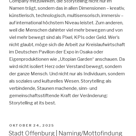
Company mitzuwirken, die Storytelling nicht nur im
Namen trägt, sondern das in allen Dimensionen – kreativ,
künstlerisch, technologisch, multisensorisch, immersiv –
auf international höchstem Niveau leistet. Zum anderen,
weil die Menschen dahinter viel mehr bewegen und von
viel mehr bewegt sind als Pixel, KPIs oder Geld. Wer’s
nicht glaubt, möge sich die Arbeit zur Kreislaufwirtschaft
im Deutschen Pavilion der Expo in Osaka oder
Eigenproduktionen wie „Utopian Garden“ anschauen. Da
wird nicht isoliert Herz oder Verstand bewegt, sondern
der ganze Mensch. Und nicht nur als Individuum, sondern
als soziales und kulturelles Wesen. Storytelling als
verbindende, Staunen machende, sinn- und
gemeinschaftsstiftende Kraft der Veränderung:
Storytelling at its best.
VERÖFFENTLICHT
OKTOBER 24, 2025
AM
Stadt Offenburg | Naming/Mottofindung