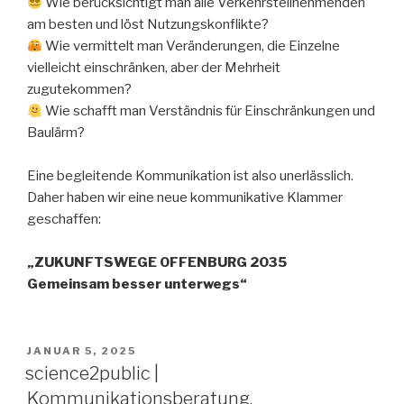
Wie berücksichtigt man alle Verkehrsteilnehmenden
am besten und löst Nutzungskonflikte?
Wie vermittelt man Veränderungen, die Einzelne
vielleicht einschränken, aber der Mehrheit
zugutekommen?
Wie schafft man Verständnis für Einschränkungen und
Baulärm?
Eine begleitende Kommunikation ist also unerlässlich.
Daher haben wir eine neue kommunikative Klammer
geschaffen:
„ZUKUNFTSWEGE OFFENBURG 2035
Gemeinsam besser unterwegs“
VERÖFFENTLICHT
JANUAR 5, 2025
AM
science2public |
Kommunikationsberatung,