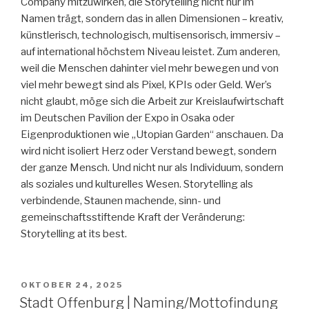
Company mitzuwirken, die Storytelling nicht nur im
Namen trägt, sondern das in allen Dimensionen – kreativ,
künstlerisch, technologisch, multisensorisch, immersiv –
auf international höchstem Niveau leistet. Zum anderen,
weil die Menschen dahinter viel mehr bewegen und von
viel mehr bewegt sind als Pixel, KPIs oder Geld. Wer’s
nicht glaubt, möge sich die Arbeit zur Kreislaufwirtschaft
im Deutschen Pavilion der Expo in Osaka oder
Eigenproduktionen wie „Utopian Garden“ anschauen. Da
wird nicht isoliert Herz oder Verstand bewegt, sondern
der ganze Mensch. Und nicht nur als Individuum, sondern
als soziales und kulturelles Wesen. Storytelling als
verbindende, Staunen machende, sinn- und
gemeinschaftsstiftende Kraft der Veränderung:
Storytelling at its best.
VERÖFFENTLICHT
OKTOBER 24, 2025
AM
Stadt Offenburg | Naming/Mottofindung