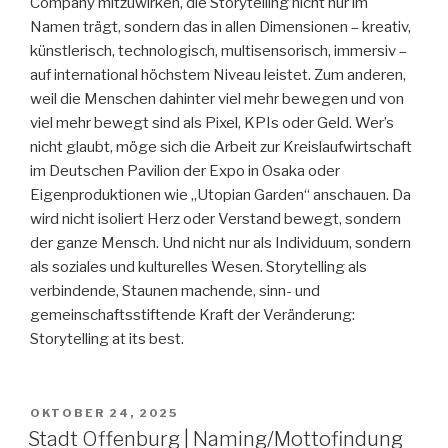
Company mitzuwirken, die Storytelling nicht nur im
Namen trägt, sondern das in allen Dimensionen – kreativ,
künstlerisch, technologisch, multisensorisch, immersiv –
auf international höchstem Niveau leistet. Zum anderen,
weil die Menschen dahinter viel mehr bewegen und von
viel mehr bewegt sind als Pixel, KPIs oder Geld. Wer’s
nicht glaubt, möge sich die Arbeit zur Kreislaufwirtschaft
im Deutschen Pavilion der Expo in Osaka oder
Eigenproduktionen wie „Utopian Garden“ anschauen. Da
wird nicht isoliert Herz oder Verstand bewegt, sondern
der ganze Mensch. Und nicht nur als Individuum, sondern
als soziales und kulturelles Wesen. Storytelling als
verbindende, Staunen machende, sinn- und
gemeinschaftsstiftende Kraft der Veränderung:
Storytelling at its best.
VERÖFFENTLICHT
OKTOBER 24, 2025
AM
Stadt Offenburg | Naming/Mottofindung