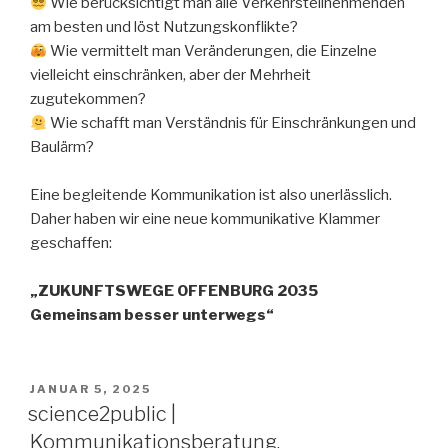
Wie berücksichtigt man alle Verkehrsteilnehmenden
am besten und löst Nutzungskonflikte?
Wie vermittelt man Veränderungen, die Einzelne
vielleicht einschränken, aber der Mehrheit
zugutekommen?
Wie schafft man Verständnis für Einschränkungen und
Baulärm?
Eine begleitende Kommunikation ist also unerlässlich.
Daher haben wir eine neue kommunikative Klammer
geschaffen:
„ZUKUNFTSWEGE OFFENBURG 2035
Gemeinsam besser unterwegs“
VERÖFFENTLICHT
JANUAR 5, 2025
AM
science2public |
Kommunikationsberatung,