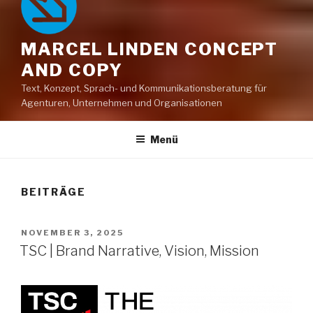
MARCEL LINDEN CONCEPT
AND COPY
Text, Konzept, Sprach- und Kommunikationsberatung für
Agenturen, Unternehmen und Organisationen
Menü
BEITRÄGE
VERÖFFENTLICHT
NOVEMBER 3, 2025
AM
TSC | Brand Narrative, Vision, Mission