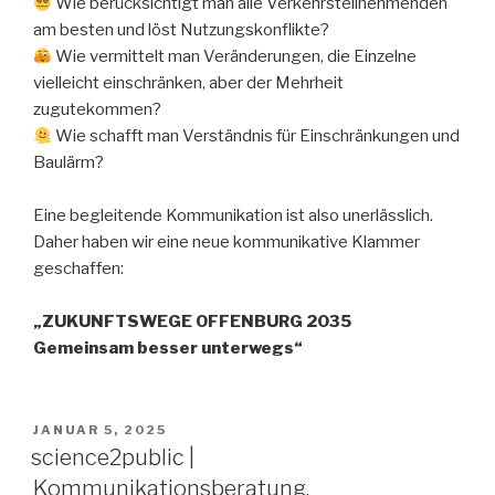
Wie berücksichtigt man alle Verkehrsteilnehmenden
am besten und löst Nutzungskonflikte?
Wie vermittelt man Veränderungen, die Einzelne
vielleicht einschränken, aber der Mehrheit
zugutekommen?
Wie schafft man Verständnis für Einschränkungen und
Baulärm?
Eine begleitende Kommunikation ist also unerlässlich.
Daher haben wir eine neue kommunikative Klammer
geschaffen:
„ZUKUNFTSWEGE OFFENBURG 2035
Gemeinsam besser unterwegs“
VERÖFFENTLICHT
JANUAR 5, 2025
AM
science2public |
Kommunikationsberatung,