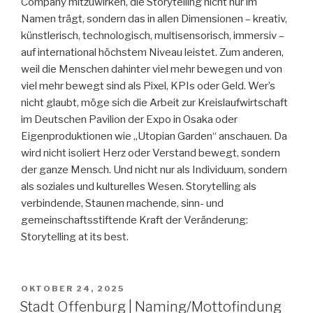
Company mitzuwirken, die Storytelling nicht nur im
Namen trägt, sondern das in allen Dimensionen – kreativ,
künstlerisch, technologisch, multisensorisch, immersiv –
auf international höchstem Niveau leistet. Zum anderen,
weil die Menschen dahinter viel mehr bewegen und von
viel mehr bewegt sind als Pixel, KPIs oder Geld. Wer’s
nicht glaubt, möge sich die Arbeit zur Kreislaufwirtschaft
im Deutschen Pavilion der Expo in Osaka oder
Eigenproduktionen wie „Utopian Garden“ anschauen. Da
wird nicht isoliert Herz oder Verstand bewegt, sondern
der ganze Mensch. Und nicht nur als Individuum, sondern
als soziales und kulturelles Wesen. Storytelling als
verbindende, Staunen machende, sinn- und
gemeinschaftsstiftende Kraft der Veränderung:
Storytelling at its best.
VERÖFFENTLICHT
OKTOBER 24, 2025
AM
Stadt Offenburg | Naming/Mottofindung